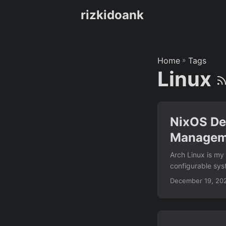
rizkidoank
Home
»
Tags
Linux
NixOS De
Managem
Arch Linux is my 
configurable sys
additionally brew
December 19, 20
immutability. Bu
there are page hi
which I haven’t u
manage the syste