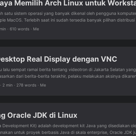
aya Memilih Arch Linux untuk Workst
rst with the nix language. 30 minutes learning the configurations, fi
n usable and enjoying it more than Arch! The offered approach allow
ah satu sistem operasi yang banyak dikenal oleh pengguna komputer 
from zero just by utilizing the nix configurations, so we technically 
e MacOS. Terlebih saat ini sudah tersedia banyak pilihan distribusi
! ...
ahkan ada yang dikembangkan oleh perusahaan seperti Ubuntu ole
min · 610 words · Me
inux oleh Red Hat, SUSE Linux Enterprise oleh SUSE. Lalu sebagai se
asi, distribusi apa yang saya pilih untuk workstation saya? Arch Li
 ...
esktop Real Display dengan VNC
lalu sempat ramai berita tentang videotron di Jakarta Selatan yang 
sarkan dari berita-berita terakhir, pelaku melakukan aksinya dikar
sebut karena saat ia melintas, username dan password terlihat di vid
· 2 min · 278 words · Me
dian tersebut cukup menggelitik bagi saya. Nah, pada tulisan ini s
i yang mungkin bisa diterapkan pada videotron tersebut tanpa khawati
twork Computing) adalah sistem desktop sharing yang memanfaatkan
ffer. VNC terdapat klien dan server, pada server umumnya VNC a
 Oracle JDK di Linux
ver yang kemudian dapat diakses dengan menggunakan klien VNC u
rsebut. ...
 Development Kit) adalah development kit Java yang disediakan ole
nakan untuk proyek berbasis Java di skala enterprise, Oracle JDK 