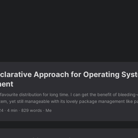
clarative Approach for Operating Sys
ent
favourite distribution for long time. I can get the benefit of bleedin
tem, yet still manageable with its lovely package management like
. I also use ansible / chef to manage the workstations / VMs for the 
24
· 4 min · 829 words · Me
t, managing the playbooks takes time even for doing simple things. I
t ranks and I already familiar with most of them in the list and I fou
sed. I interested with the declarative configuration approach that Ni
m. Go straight to the documentation rightaway, and try it in VM. Aaa