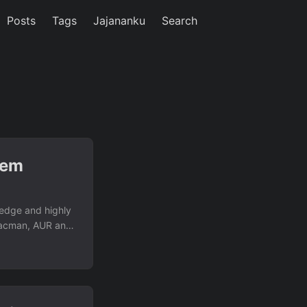
Posts
Tags
Jajananku
Search
tem
g-edge and highly
 pacman, AUR and
sake of
n distrowatch,
nd NixOS there,
xOS offer to
and.. I got