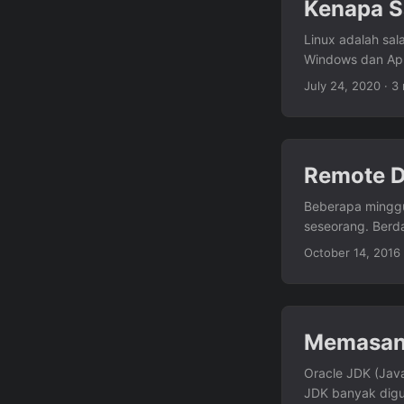
Kenapa S
overwhelmed at fi
the configuratio
Linux adalah sal
the workstations 
Windows dan Appl
immutable system
dikembangkan, b
July 24, 2020
· 3 
Hat Enterprise L
pengembang aplik
Simak lebih lanjut.
Remote D
Beberapa minggu 
seseorang. Berda
ke videotron ter
October 14, 2016
Sebenarnya, keja
salah satu solus
VNC (Virtual Ne
Remote Frame Bu
Memasang
virtual X11 ser
virtual desktop te
Oracle JDK (Java
JDK banyak digu